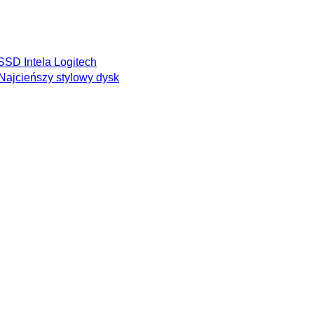
SSD Intela
Logitech
Najcieńszy stylowy dysk