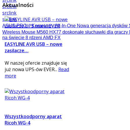
src
link
Aktualności
src
link
src
link
src
link
ASUS PRO – Komputery All-In-One
Nowa generacja dysków 
Wireless Mouse M560
HX77 doskonałe słuchawki dla graczy
na świecie
8 rdzeni AMD FX
EASYLINE AVR USB – nowe
zasilacze…
W naszej ofercie znajduje się
już nowa UPS-ów EVER...
Read
more
Wszystkoodporny aparat
Ricoh WG-4