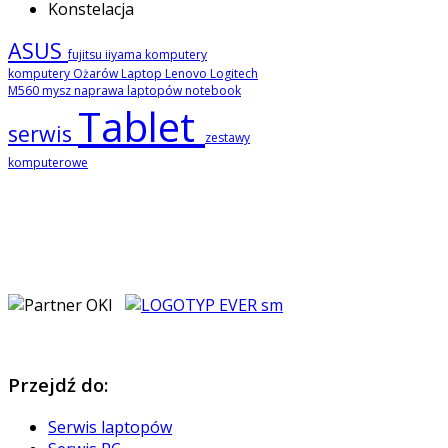
Konstelacja
ASUS
fujitsu
iiyama
komputery
komputery Ożarów
Laptop
Lenovo
Logitech
M560
mysz
naprawa laptopów
notebook
Tablet
serwis
zestawy
komputerowe
Przejdź
do:
Serwis laptopów