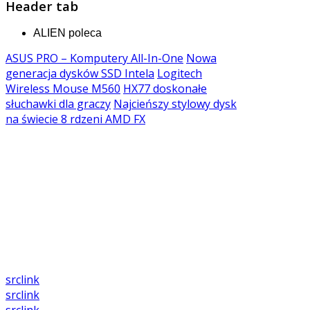
Header
tab
ALIEN poleca
ASUS PRO – Komputery All-In-One
Nowa
generacja dysków SSD Intela
Logitech
Wireless Mouse M560
HX77 doskonałe
słuchawki dla graczy
Najcieńszy stylowy dysk
na świecie
8 rdzeni AMD FX
src
link
src
link