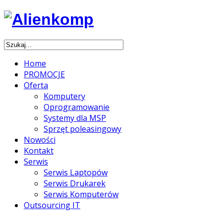
Home
PROMOCJE
Oferta
Komputery
Oprogramowanie
Systemy dla MSP
Sprzęt poleasingowy
Nowości
Kontakt
Serwis
Serwis Laptopów
Serwis Drukarek
Serwis Komputerów
Outsourcing IT