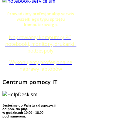
Prowadzimy profesjonalny serwis
wszelkiego typu sprzętu
komputerowego.
Naprawiamy komputery PC,
notebooki, monitory, drukarki i
podzespoły.
Wykonujemy profesjonalne
naprawy laptopów
Centrum
pomocy IT
Jesteśmy do Państwa dyspozycji
od pon. do piąt.
w godzinach 10.00 - 18.00
pod numerem: