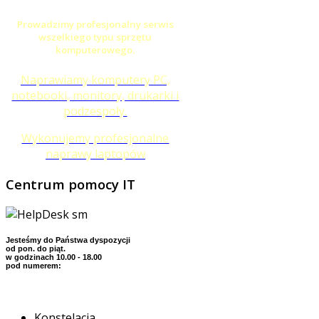
Prowadzimy profesjonalny serwis
wszelkiego typu sprzętu
komputerowego.
Naprawiamy komputery PC,
notebooki, monitory, drukarki i
podzespoły.
Wykonujemy profesjonalne
naprawy laptopów
Centrum
pomocy IT
Jesteśmy do Państwa dyspozycji
od pon. do piąt.
w godzinach 10.00 - 18.00
pod numerem:
Konstelacja