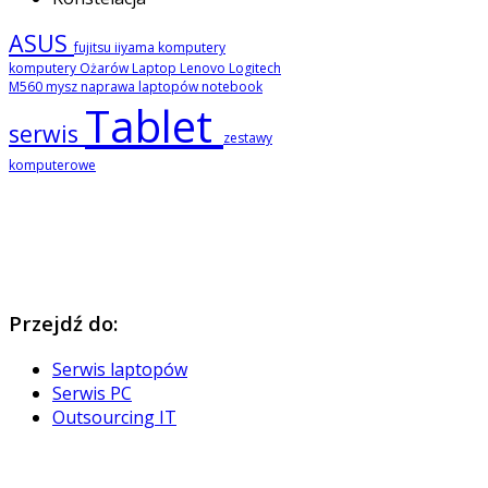
ASUS
fujitsu
iiyama
komputery
komputery Ożarów
Laptop
Lenovo
Logitech
M560
mysz
naprawa laptopów
notebook
Tablet
serwis
zestawy
komputerowe
Przejdź
do:
Serwis laptopów
Serwis PC
Outsourcing IT