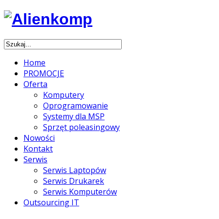
Home
PROMOCJE
Oferta
Komputery
Oprogramowanie
Systemy dla MSP
Sprzęt poleasingowy
Nowości
Kontakt
Serwis
Serwis Laptopów
Serwis Drukarek
Serwis Komputerów
Outsourcing IT