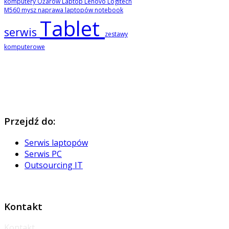
komputery Ożarów
Laptop
Lenovo
Logitech
M560
mysz
naprawa laptopów
notebook
Tablet
serwis
zestawy
komputerowe
Przejdź
do:
Serwis laptopów
Serwis PC
Outsourcing IT
Kontakt
Kontakt