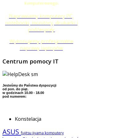
komputerowego.
Naprawiamy komputery PC,
notebooki, monitory, drukarki i
podzespoły.
Wykonujemy profesjonalne
naprawy laptopów
Centrum
pomocy IT
Jesteśmy do Państwa dyspozycji
od pon. do piąt.
w godzinach 10.00 - 18.00
pod numerem:
Konstelacja
ASUS
fujitsu
iiyama
komputery